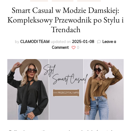
Smart Casual w Modzie Damskiej:
Kompleksowy Przewodnik po Stylu i
Trendach
by
CLAMODI TEAM
updated on
2025-01-08
Leave a
on
Comment
0
Smart
Casual
w
Modzie
Damskiej:
Kompleksowy
Przewodnik
po
Stylu
i
Trendach