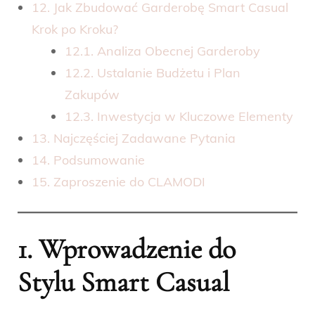
12. Jak Zbudować Garderobę Smart Casual
Krok po Kroku?
12.1. Analiza Obecnej Garderoby
12.2. Ustalanie Budżetu i Plan
Zakupów
12.3. Inwestycja w Kluczowe Elementy
13. Najczęściej Zadawane Pytania
14. Podsumowanie
15. Zaproszenie do CLAMODI
1. Wprowadzenie do
Stylu Smart Casual