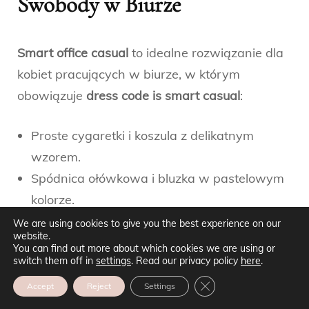
Swobody w Biurze
Smart office casual
to idealne rozwiązanie dla
kobiet pracujących w biurze, w którym
obowiązuje
dress code is smart casual
:
Proste cygaretki i koszula z delikatnym
wzorem.
Spódnica ołówkowa i bluzka w pastelowym
kolorze.
Marynarka w neutralnym odcieniu
We are using cookies to give you the best experience on our
website.
połączona z białym T-shirtem i jeansami.
You can find out more about which cookies we are using or
switch them off in
settings
. Read our privacy policy
here
.
8.3. Smart Casual do Klubu
ZAMKNIJ PANEL POW
Accept
Reject
Settings