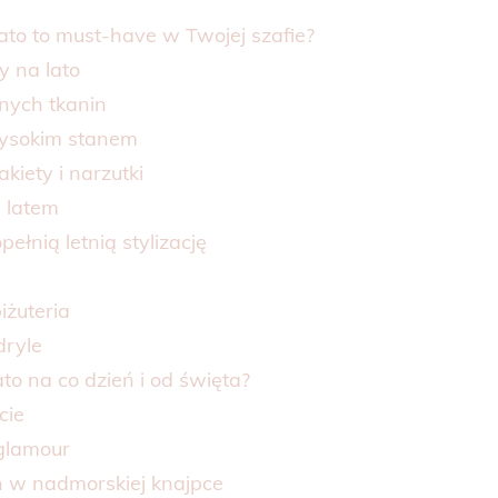
to to must-have w Twojej szafie?
y na lato
lnych tkanin
 wysokim stanem
akiety i narzutki
m latem
pełnią letnią stylizację
iżuteria
dryle
to na co dzień i od święta?
cie
 glamour
ch w nadmorskiej knajpce