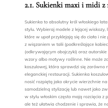
2.1. Sukienki maxi i midi z
Sukienka to absolutny król włoskiego la
stylu. Wybieraj modele z lejącej wiskozy, l
które w upał przyklejają się do ciała i n
z wiązaniem w talii (podkreślające kobie
(odkrywającym obojczyki) oraz autorskie 
wzory albo motywy roślinne. Nie może za
koszulowej, która sprawdzi się zarówno n
eleganckiej restauracji. Sukienka koszu
nosić rozpiętą jako okrycie wierzchnie n
samodzielną stylizację lub nawet jako zw
w stylu włoskim często mają rozcięcia z pr
ale też ułatwia chodzenie i sprawia, że no