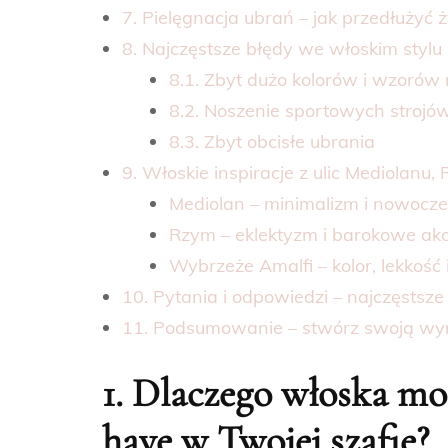
7. Pielęgnacja ubrań – jak przedłużyć ż
8. Najczęstsze błędy we włoskim stylu 
8.1. Zbyt dużo kolorów i wzorów
8.2. Noszenie sportowych strojó
8.3. Zbyt obcisłe ubrania
9. Włoskie inspiracje z ulic Mediolanu
Mediolan – minimalizm i nowocz
Rzym – eklektyzm i barokowe ak
Wybrzeże Amalfi – kolor, lekkość
10. Pytania i odpowiedzi – najczęstsze
11. Podsumowanie – stwórz swoją wy
1. Dlaczego włoska mo
have w Twojej szafie?