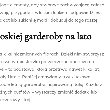
ojone elementy, aby stworzyć zachwycającą całość.
swoją przygodę z włoskim lookiem, odpowiedź jest
kiet lub sukienkę maxi i dobuduj do tego resztę.
oskiej garderoby na lato
a kilku niezmiennych filarach. Dzięki nim stworzysz
presso w miasteczku po wieczorne aperitivo na
 – to podstawa, która przetrwa nawet kilka lat,
iały i kroje. Poniżej omawiamy trzy kluczowe
sobie letnią garderobę inspirowaną Italią. Każda z
óżnych outfitów – wystarczy zmienić dodatki lub
eczorowy strój.