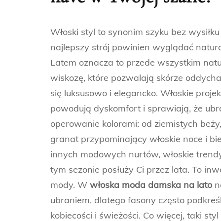
Włoski styl to synonim szyku bez wysiłku
najlepszy strój powinien wyglądać natura
Latem oznacza to przede wszystkim natur
wiskozę, które pozwalają skórze oddychać
się luksusowo i elegancko. Włoskie proje
powodują dyskomfort i sprawiają, że ubra
operowanie kolorami: od ziemistych beży
granat przypominający włoskie noce i bie
innych modowych nurtów, włoskie trendy
tym sezonie posłuży Ci przez lata. To inwe
mody. W
włoska moda damska na lato
na
ubraniem, dlatego fasony często podkreśl
kobiecości i świeżości. Co więcej, taki s