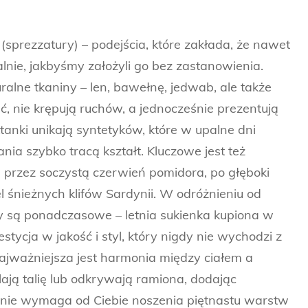
 (sprezzatury) – podejścia, które zakłada, że nawet
lnie, jakbyśmy założyli go bez zastanowienia.
alne tkaniny – len, bawełnę, jedwab, ale także
, nie krępują ruchów, a jednocześnie prezentują
ktanki unikają syntetyków, które w upalne dni
nia szybko tracą kształt. Kluczowe jest też
, przez soczystą czerwień pomidora, po głęboki
l śnieżnych klifów Sardynii. W odróżnieniu od
 są ponadczasowe – letnia sukienka kupiona w
stycja w jakość i styl, który nigdy nie wychodzi z
jważniejsza jest harmonia między ciałem a
ają talię lub odkrywają ramiona, dodając
tyl nie wymaga od Ciebie noszenia piętnastu warstw