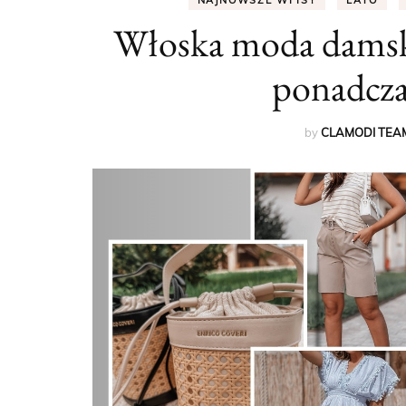
NAJNOWSZE WPISY
LATO
Włoska moda damska 
ponadcza
by
CLAMODI TEA