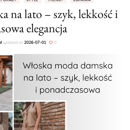
PORADY
STYLE
TRENDY
UBRANIA
na lato – szyk, lekkość i
PORADY
sowa elegancja
DODATKI
UBRANIA
M
updated on
2026-07-01
0
WIOSNA
LATO
JESIEŃ
ZIMA