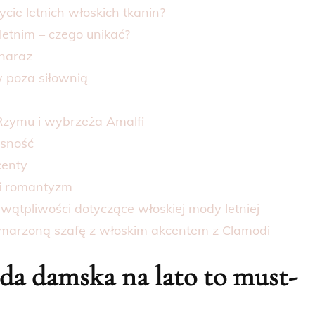
ycie letnich włoskich tkanin?
letnim – czego unikać?
 naraz
w poza siłownią
, Rzymu i wybrzeża Amalfi
esność
centy
 i romantyzm
 wątpliwości dotyczące włoskiej mody letniej
marzoną szafę z włoskim akcentem z Clamodi
da damska na lato to must-