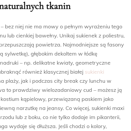
 naturalnych tkanin
ta – bez niej nie ma mowy o pełnym wyrażeniu tego
nu lub cienkiej bawełny. Unikaj sukienek z poliestru,
ie przepuszczają powietrza. Najmodniejsze są fasony
cą sylwetkę), głębokim dekoltem w łódkę
nadruki – np. delikatne kwiaty, geometryczne
braknąć również klasycznej białej
sukienki
a plaży, jak i podczas city break czy lunchu w
lowa to prawdziwy wielozadaniowy cud – możesz ją
a kostium kąpielowy, przewiązaną paskiem jako
iewną narzutkę na jeansy. Co więcej, sukienki maxi
zodu lub z boku, co nie tylko dodaje im pikanterii,
ga wydaje się dłuższa. Jeśli chodzi o kolory,