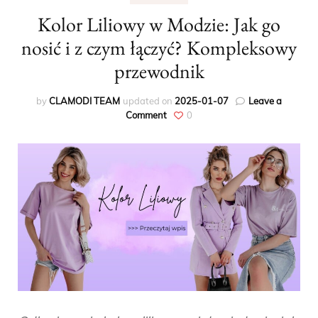
Kolor Liliowy w Modzie: Jak go
nosić i z czym łączyć? Kompleksowy
przewodnik
by
CLAMODI TEAM
updated on
2025-01-07
Leave a
on
Comment
0
Kolor
Liliowy
w
Modzie:
Jak
go
nosić
i
z
czym
łączyć?
Kompleksowy
przewodnik