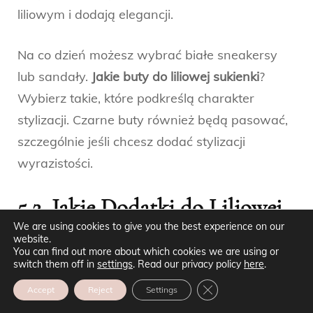
liliowym i dodają elegancji.
Na co dzień możesz wybrać białe sneakersy
lub sandały.
Jakie buty do liliowej sukienki
?
Wybierz takie, które podkreślą charakter
stylizacji. Czarne buty również będą pasować,
szczególnie jeśli chcesz dodać stylizacji
wyrazistości.
5.2. Jakie Dodatki do Liliowej
We are using cookies to give you the best experience on our
Sukienki?
website.
You can find out more about which cookies we are using or
switch them off in
settings
. Read our privacy policy
here
.
Dodatki do liliowej sukienki
mogą być zarówno
ZAMKNIJ PANEL POW
Accept
Reject
Settings
w kolorach neutralnych, jak i kontrastujących.