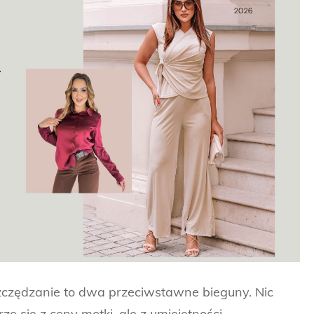
zczędzanie to dwa przeciwstawne bieguny. Nic
ze się z ceny metki, ale z umiejętności