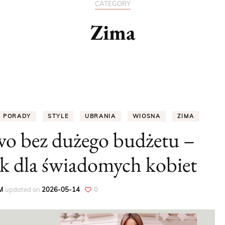
CATEGORY
PORADY
Zima
DODATKI
UBRANIA
WIOSNA
PORADY
STYLE
UBRANIA
WIOSNA
ZIMA
LATO
wo bez dużego budżetu –
JESIEŃ
k dla świadomych kobiet
ZIMA
M
updated on
2026-05-14
0