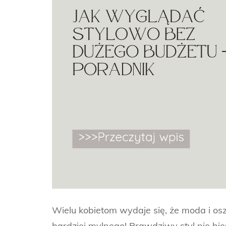
Wielu kobietom wydaje się, że moda i os
bardziej mylnego! Prawdziwy styl nie bier