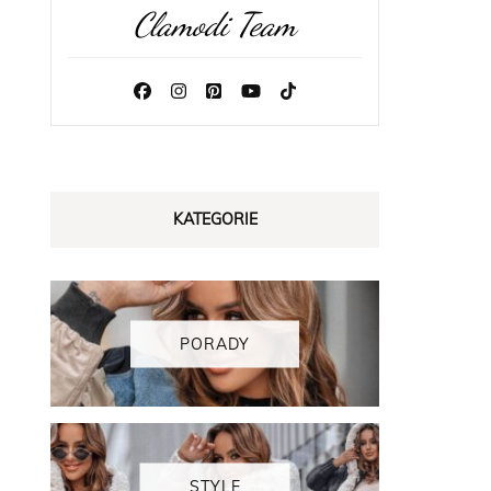
Clamodi Team
KATEGORIE
PORADY
STYLE