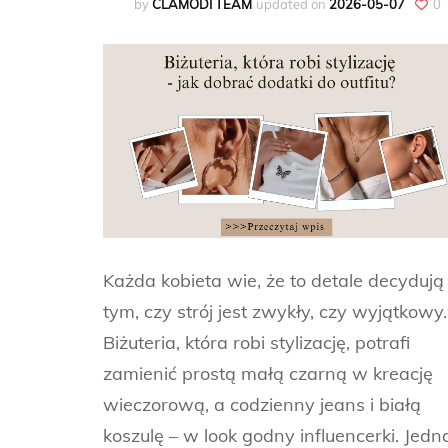
by
CLAMODI TEAM
updated on
2026-05-07
0
Każda kobieta wie, że to detale decydują
tym, czy strój jest zwykły, czy wyjątkowy.
Biżuteria, która robi stylizację, potrafi
zamienić prostą małą czarną w kreację
wieczorową, a codzienny jeans i białą
koszulę – w look godny influencerki. Jedn