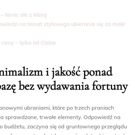
– tanio, ale z klasą
owiedzi na temat stylowego ubierania się za małe
ceny – tylko od Ciebie
nimalizm i jakość ponad
bazę bez wydawania fortuny
zonowymi ubraniami, które po trzech praniach
 na sprawdzone, trwałe elementy. Odpowiedź na
go budżetu, zaczyna się od gruntownego przeglądu