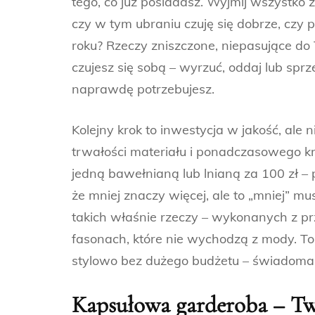
tego, co już posiadasz. Wyjmij wszystko z
czy w tym ubraniu czuję się dobrze, czy p
roku? Rzeczy zniszczone, niepasujące do T
czujesz się sobą – wyrzuć, oddaj lub spr
naprawdę potrzebujesz.
Kolejny krok to inwestycja w jakość, ale 
trwałości materiału i ponadczasowego kro
jedną bawełnianą lub lnianą za 100 zł – p
że mniej znaczy więcej, ale to „mniej” m
takich właśnie rzeczy – wykonanych z pr
fasonach, które nie wychodzą z mody. To
stylowo bez dużego budżetu – świadoma 
Kapsułowa garderoba – Twó