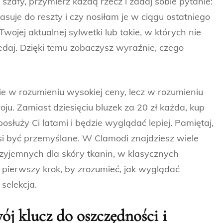
 szafy, przymierz każdą rzecz i zadaj sobie pytanie:
asuje do reszty i czy nosiłam je w ciągu ostatniego
wojej aktualnej sylwetki lub takie, w których nie
zedaj. Dzięki temu zobaczysz wyraźnie, czego
nie w rozumieniu wysokiej ceny, lecz w rozumieniu
ju. Zamiast dziesięciu bluzek za 20 zł każda, kup
osłuży Ci latami i będzie wyglądać lepiej. Pamiętaj,
usi być przemyślane. W Clamodi znajdziesz wiele
zyjemnych dla skóry tkanin, w klasycznych
 pierwszy krok, by zrozumieć, jak wyglądać
selekcja.
j klucz do oszczędności i