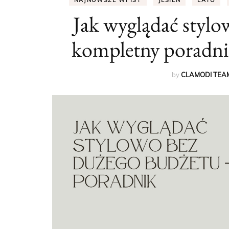
NAJNOWSZE WPISY
JESIEŃ
LATO
Jak wyglądać stylo
kompletny poradni
by
CLAMODI TEA