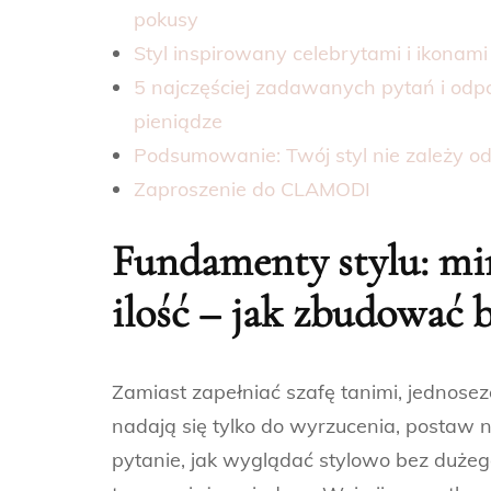
pokusy
Styl inspirowany celebrytami i ikonami 
5 najczęściej zadawanych pytań i odp
pieniądze
Podsumowanie: Twój styl nie zależy od 
Zaproszenie do CLAMODI
Fundamenty stylu: mi
ilość – jak zbudować 
Zamiast zapełniać szafę tanimi, jednose
nadają się tylko do wyrzucenia, postaw
pytanie, jak wyglądać stylowo bez duże