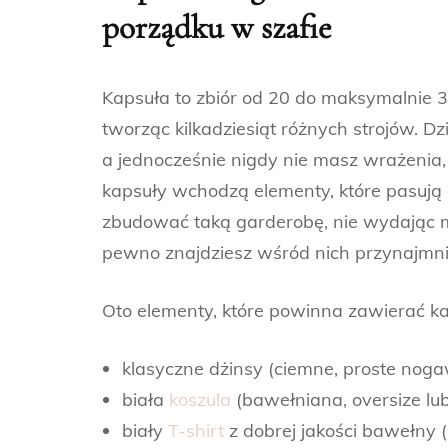
porządku w szafie
Kapsuła to zbiór od 20 do maksymalnie 3
tworząc kilkadziesiąt różnych strojów. D
a jednocześnie nigdy nie masz wrażenia, 
kapsuły wchodzą elementy, które pasują do
zbudować taką garderobę, nie wydając ma
pewno znajdziesz wśród nich przynajmniej 
Oto elementy, które powinna zawierać ka
klasyczne dżinsy (ciemne, proste nogaw
biała
koszula
(bawełniana, oversize lu
biały
T-shirt
z dobrej jakości bawełny (