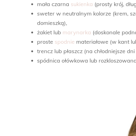
mała czarna
sukienka
(prosty krój, dłu
sweter w neutralnym kolorze (krem, sza
domieszką),
żakiet lub
marynarka
(doskonale podnos
proste
spodnie
materiałowe (w kant lub
trencz lub płaszcz (na chłodniejsze dni
spódnica ołówkowa lub rozkloszowana (