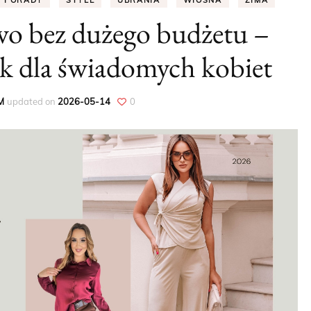
PORADY
STYLE
UBRANIA
WIOSNA
ZIMA
wo bez dużego budżetu –
PORADY
k dla świadomych kobiet
DODATKI
UBRANIA
M
updated on
2026-05-14
0
WIOSNA
LATO
JESIEŃ
ZIMA