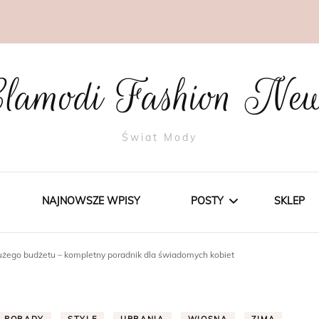
lamodi Fashion Ne
Świat Mody
NAJNOWSZE WPISY
POSTY
SKLEP
użego budżetu – kompletny poradnik dla świadomych kobiet
STYLE
TRENDY