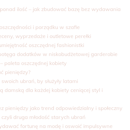
ć ponad ilość – jak zbudować bazę bez wydawania
oszczędności i porządku w szafie
eceny, wyprzedaże i outletowe perełki
miejętność oszczędnej fashionistki
– potęga dodatków w niskobudżetowej garderobie
– paleta oszczędnej kobiety
ć pieniędzy?
 swoich ubrań, by służyły latami
ą damską dla każdej kobiety ceniącej styl i
z pieniędzy jako trend odpowiedzialny i społeczny
Y, czyli druga młodość starych ubrań
wydawać fortunę na modę i oswoić impulsywne