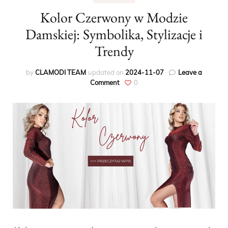
Kolor Czerwony w Modzie
Damskiej: Symbolika, Stylizacje i
Trendy
by
CLAMODI TEAM
updated on
2024-11-07
Leave a
on
Comment
0
Kolor
Czerwony
w
Modzie
Damskiej:
Symbolika,
Stylizacje
i
Trendy