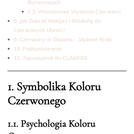
Biznesowych
7.3. Wieczorowe Wydania Czerwieni
8. Jak Dobrać Makijaż i Biżuterię do
Czerwonych Ubrań?
9. Czerwony w Obuwiu – Stylowe Kroki
10. Podsumowanie
11. Zaproszenie do CLAMODI
1. Symbolika Koloru
Czerwonego
1.1. Psychologia Koloru