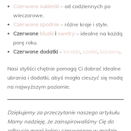
Czerwone sukienki
– od codziennych po
wieczorowe.
Czerwone spodnie
– różne kroje i style.
Czerwone
bluzki
i
swetry
– idealne na każdą
porę roku.
Czerwone dodatki
–
torebki
,
szaliki
,
biżuterię
.
Nasi styliści chętnie pomogą Ci dobrać idealne
ubrania i dodatki, abyś mogła cieszyć się modą
na najwyższym poziomie.
Dziękujemy za przeczytanie naszego artykułu.
Mamy nadzieję, że zainspirowaliśmy Cię do
odkrycia magii koloru czerwonego w modzie