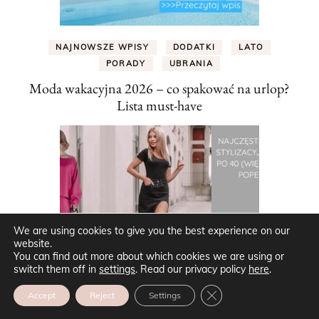
NAJNOWSZE WPISY
DODATKI
LATO
PORADY
UBRANIA
Moda wakacyjna 2026 – co spakować na urlop?
Lista must-have
We are using cookies to give you the best experience on our
website.
You can find out more about which cookies we are using or
switch them off in
settings
. Read our privacy policy
here
.
ZAMKNIJ PANEL POW
Accept
Reject
Settings
NAJNOWSZE WPISY
PORADY
STYLE
UBRANIA