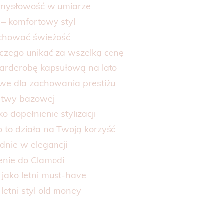
zmysłowość w umiarze
– komfortowy styl
zachować świeżość
czego unikać za wszelką cenę
 garderobę kapsułową na lato
owe dla zachowania prestiżu
rstwy bazowej
o dopełnienie stylizacji
o to działa na Twoją korzyść
dnie w elegancji
zenie do Clamodi
 jako letni must-have
letni styl old money