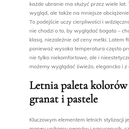
każde ubranie ma służyć przez wiele lat. T
wygląd, ale także na mniejsze obciążenie
To podejście uczy cierpliwości i wdzięcz
nie chodzi o to, by wyglądać bogato – ch
klasą, niezależnie od ceny metki. Latem f
ponieważ wysoka temperatura często prow
nie tylko niekomfortowe, ale i nieestety
możemy wyglądać świeżo, elegancko i z 
Letnia paleta kolorów 
granat i pastele
Kluczowym elementem letnich stylizacji 
money unikamy neonów i nasyconych, sz