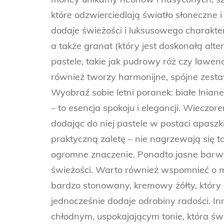
które odzwierciedlają światło słoneczne i 
dodaje świeżości i luksusowego charakteru
a także granat (który jest doskonałą alt
pastele, takie jak pudrowy róż czy lawend
również tworzy harmonijne, spójne zestaw
Wyobraź sobie letni poranek: białe lnian
– to esencja spokoju i elegancji. Wieczo
dodając do niej pastele w postaci apaszki 
praktyczną zaletę – nie nagrzewają się ta
ogromne znaczenie. Ponadto jasne barwy 
świeżości. Warto również wspomnieć o m
bardzo stonowany, kremowy żółty, który 
jednocześnie dodaje odrobiny radości. In
chłodnym, uspokajającym tonie, która świ