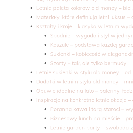
Letnia paleta kolorów old money – biel,
Materiały, które definiują letni luksus 
Kształty i kroje – klasyka w letnim wyd
Spodnie – wygoda i styl w jedny
Koszule – podstawa każdej gard
Sukienki – kobiecość w eleganck
Szorty – tak, ale tylko bermudy
Letnie sukienki w stylu old money – od
Dodatki w letnim stylu old money – mni
Obuwie idealne na lato – baleriny, łodz
Inspiracje na konkretne letnie okazje
Poranna kawa i targ staroci – w
Biznesowy lunch na mieście – pr
Letnie garden party – swoboda z