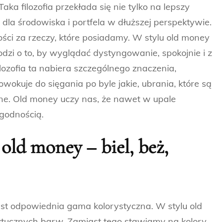
aka filozofia przekłada się nie tylko na lepszy
 dla środowiska i portfela w dłuższej perspektywie.
ności za rzeczy, które posiadamy. W stylu old money
odzi o to, by wyglądać dystyngowanie, spokojnie i z
ilozofia ta nabiera szczególnego znaczenia,
okuje do sięgania po byle jakie, ubrania, które są
czne. Old money uczy nas, że nawet w upale
godnością.
old money – biel, beż,
jest odpowiednia gama kolorystyczna. W stylu old
tucznych barw. Zamiast tego stawiamy na kolory,