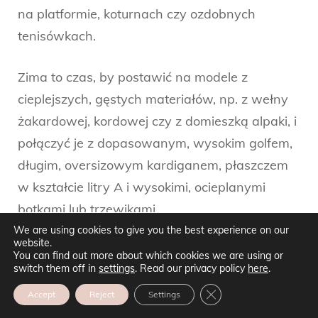
na platformie, koturnach czy ozdobnych
tenisówkach.
Zima to czas, by postawić na modele z
cieplejszych, gęstych materiałów, np. z wełny
żakardowej, kordowej czy z domieszką alpaki, i
połączyć je z dopasowanym, wysokim golfem,
długim, oversizowym kardiganem, płaszczem
w kształcie litry A i wysokimi, ocieplanymi
botkami lub trzewikami.
We are using cookies to give you the best experience on our
website.
Inwestycja w przyszłość:
You can find out more about which cookies we are using or
switch them off in
settings
. Read our privacy policy
here
.
dlaczego jakość kroju i
ZAMKNIJ PANEL POW
Accept
Reject
Settings