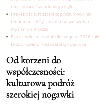
możliwości i świadomego stylu
Przyszłość jest szeroka: podsumowanie
fenomenu, który zmienia nasze szafy i
myślenie o modzie
Era szerokich spodni: dlaczego w 2026 roku
każda kobieta nosi szeroką nogawkę
Od korzeni do
współczesności:
kulturowa podróż
szerokiej nogawki