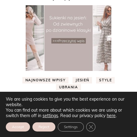
NAJNOWSZE WPISY
JESIEŃ
STYLE
UBRANIA
Sukienki na Jesień: Od Zwiewnych po Dzianinowe
We are using cookies to give you the best experience on our
Klasyki
website.
You can find out more about which cookies we are using or
switch them off in
settings
. Read our privacy policy
here
.
ZAMKNIJ PANEL POW
Accept
Reject
Settings