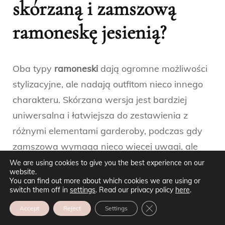
skórzaną i zamszową
ramoneskę jesienią?
Oba typy
ramoneski
dają ogromne możliwości
stylizacyjne, ale nadają outfitom nieco innego
charakteru. Skórzana wersja jest bardziej
uniwersalna i łatwiejsza do zestawienia z
różnymi elementami garderoby, podczas gdy
zamszowa wymaga nieco więcej uwagi, ale
oferuje bardziej wyrafinowany, modowy look.
We are using cookies to give you the best experience on our
website.
You can find out more about which cookies we are using or
Stylizacje ze skórzaną
switch them off in
settings
. Read our privacy policy
here
.
ZAMKNIJ PANEL POW
Accept
Reject
Settings
ramoneską