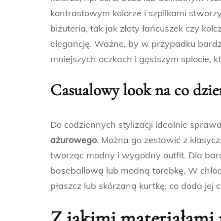
kontrastowym kolorze i szpilkami stworz
biżuteria, tak jak złoty łańcuszek czy kolc
elegancję. Ważne, by w przypadku bardzi
mniejszych oczkach i gęstszym splocie, k
Casualowy look na co dzie
Do codziennych stylizacji idealnie sprawd
ażurowego
. Można go zestawić z klasycz
tworząc modny i wygodny outfit. Dla ba
baseballową lub modną torebkę. W chłodni
płaszcz lub skórzaną kurtkę, co doda jej c
Z jakimi materiałami 