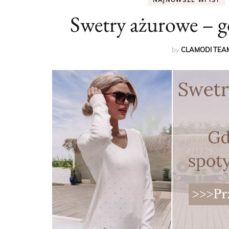
NAJNOWSZE WPISY
Swetry ażurowe – g
by
CLAMODI TEA