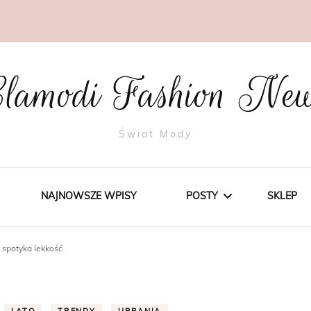
lamodi Fashion Ne
Świat Mody
NAJNOWSZE WPISY
POSTY
SKLEP
spotyka lekkość
STYLE
TRENDY