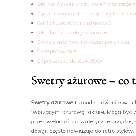
Jak nosić swetry ażurowe? Inspiracje s
Z jakimi materiałami najlepiej kompon
Gdzie kupić swetry ażurowe?
Jak dbać o swetry ażurowe?
Swetry ażurowe na różne pory roku
Podsumowanie
Zaproszenie do CLAMODI
Swetry ażurowe – co t
Swetry ażurowe
to modele dzianinowe ch
tworzącymi ażurową fakturę. Mogą być 
przez wełnę aż po syntetyczne przędze, k
design często nawiązuje do retro stylów