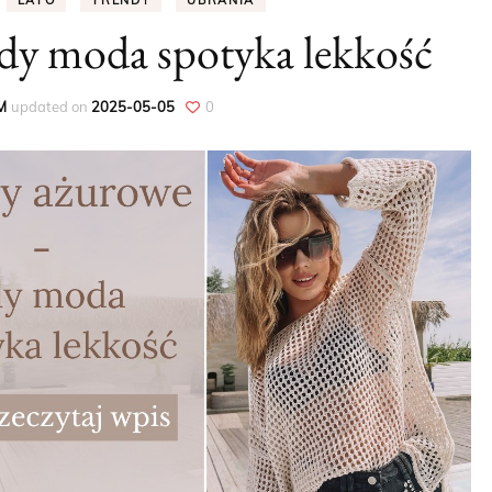
LATO
TRENDY
UBRANIA
dy moda spotyka lekkość
PORADY
DODATKI
M
updated on
2025-05-05
0
UBRANIA
WIOSNA
LATO
JESIEŃ
ZIMA