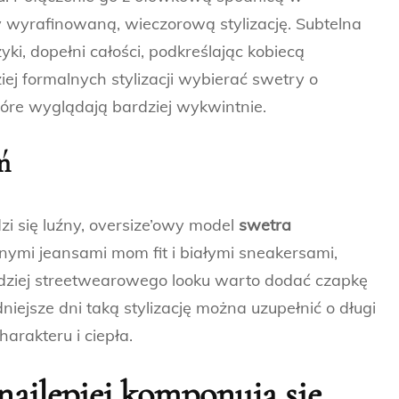
y wyrafinowaną, wieczorową stylizację. Subtelna
zyki, dopełni całości, podkreślając kobiecą
ej formalnych stylizacji wybierać swetry o
tóre wyglądają bardziej wykwintnie.
ń
zi się luźny, oversize’owy model
swetra
nymi jeansami mom fit i białymi sneakersami,
rdziej streetwearowego looku warto dodać czapkę
ejsze dni taką stylizację można uzupełnić o długi
harakteru i ciepła.
najlepiej komponują się