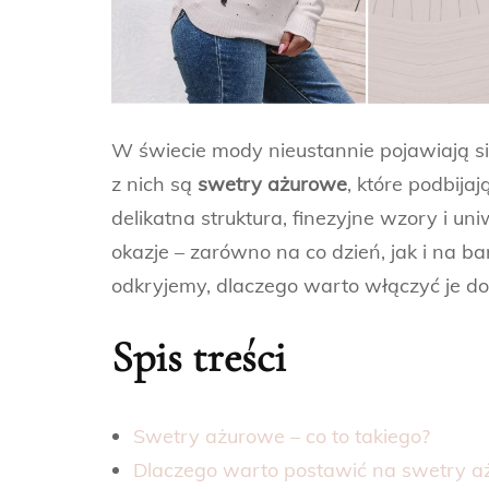
W świecie mody nieustannie pojawiają si
z nich są
swetry ażurowe
, które podbijaj
delikatna struktura, finezyjne wzory i un
okazje – zarówno na co dzień, jak i na ba
odkryjemy, dlaczego warto włączyć je do s
Spis treści
Swetry ażurowe – co to takiego?
Dlaczego warto postawić na swetry a