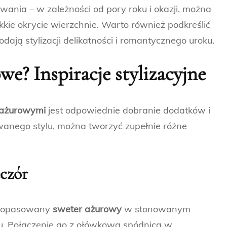
ania – w zależności od pory roku i okazji, można
lekkie okrycie wierzchnie. Warto również podkreślić
dają stylizacji delikatności i romantycznego uroku.
we? Inspiracje stylizacyjne
 ażurowymi
jest odpowiednie dobranie dodatków i
owanego stylu, można tworzyć zupełnie różne
eczór
a dopasowany
sweter ażurowy
w stonowanym
óżu. Połączenie go z ołówkową spódnicą w