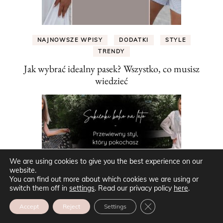
NAJNOWSZE WPISY
DODATKI
STYLE
TRENDY
Jak wybrać idealny pasek? Wszystko, co musisz
wiedzieć
We are using cookies to give you the best experience on our
website.
You can find out more about which cookies we are using or
switch them off in
settings
. Read our privacy policy
here
.
ZAMKNIJ PANEL POW
Accept
Reject
Settings
NAJNOWSZE WPISY
LATO
PORADY