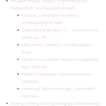
Po jakie fasony sięgać? Przewodnik po
stylizacjach maskujących brzuch
Kreacje z dekoltem w serek i
wydłużonymi liniami
Sukienki o kroju litery A – must have w
szafie po 40.
Marynarki i żakiety o strukturalnym
kroju
Spodnie z wysokim stanem i nogawką
typu palazzo
Bluzki z baskinką i asymetrycznymi
cięciami
Warstwy, które modelują – kamizelki i
narzutki
Wzory i kolory, które pomagają zamaskować