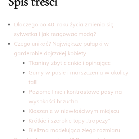
Spis treści
Dlaczego po 40. roku życia zmienia się
sylwetka i jak reagować modą?
Czego unikać? Największe pułapki w
garderobie dojrzałej kobiety
Tkaniny zbyt cienkie i opinające
Gumy w pasie i marszczenia w okolicy
talii
Poziome linie i kontrastowe pasy na
wysokości brzucha
Kieszenie w niewłaściwym miejscu
Krótkie i szerokie topy „trapezy”
Bielizna modelująca złego rozmiaru