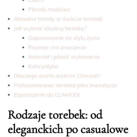
Plecaki modowe
Aktualne trendy w świecie torebek
Jak wybrać idealną torebkę?
Dopasowanie do stylu życia
Rozmiar ma znaczenie
Materiał i jakość wykonania
Kolorystyka
Dlaczego warto wybrać Clamodi?
Podsumowanie: torebka jako inwestycja
Zaproszenie do CLAMODI
Rodzaje torebek: od
eleganckich po casualowe