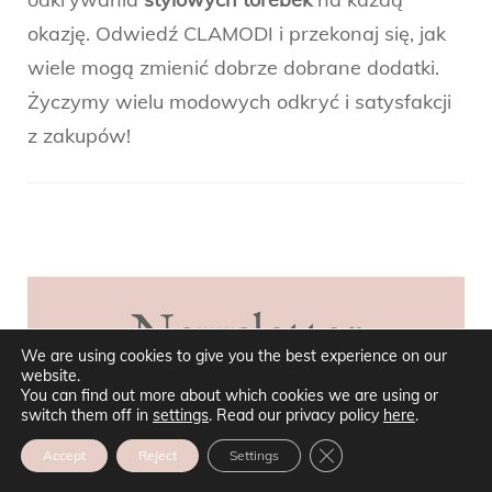
okazję. Odwiedź CLAMODI i przekonaj się, jak
wiele mogą zmienić dobrze dobrane dodatki.
Życzymy wielu modowych odkryć i satysfakcji
z zakupów!
Post
Navigation
Newsletter
We are using cookies to give you the best experience on our
website.
You can find out more about which cookies we are using or
Subskrybuj nasz Newsletter aby
switch them off in
settings
. Read our privacy policy
here
.
otrzymywać najnowsze informacje.
ZAMKNIJ PANEL POW
Accept
Reject
Settings