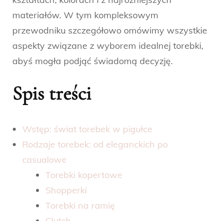
materiałów. W tym kompleksowym
przewodniku szczegółowo omówimy wszystkie
aspekty związane z wyborem idealnej torebki,
abyś mogła podjąć świadomą decyzję.
Spis treści
Wstęp: świat torebek w pigułce
Rodzaje torebek: od eleganckich po
casualowe
Torebki kopertowe
Shopperki
Torebki na ramię
Clutch