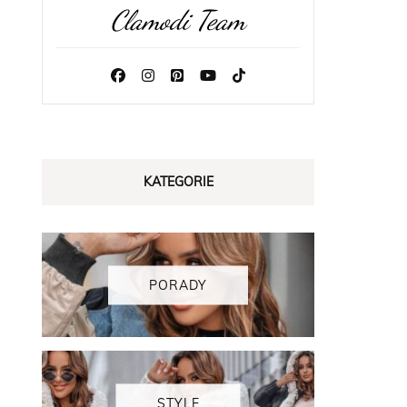
Clamodi Team
KATEGORIE
PORADY
STYLE