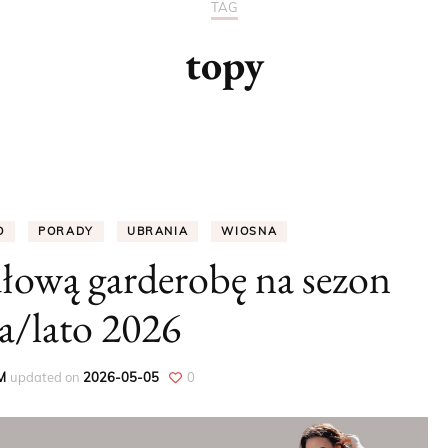
TAG
PORADY
topy
DODATKI
UBRANIA
WIOSNA
O
PORADY
UBRANIA
WIOSNA
LATO
łową garderobę na sezon
JESIEŃ
a/lato 2026
ZIMA
M
updated on
2026-05-05
0