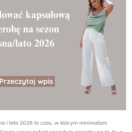
 i lato 2026 to czas, w którym minimalizm
Coraz więcej kobiet poszukuje sposobu na to, by z