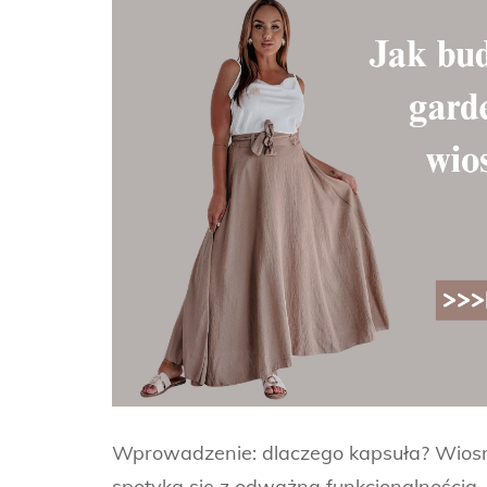
Wprowadzenie: dlaczego kapsuła? Wiosna
spotyka się z odważną funkcjonalnością. 