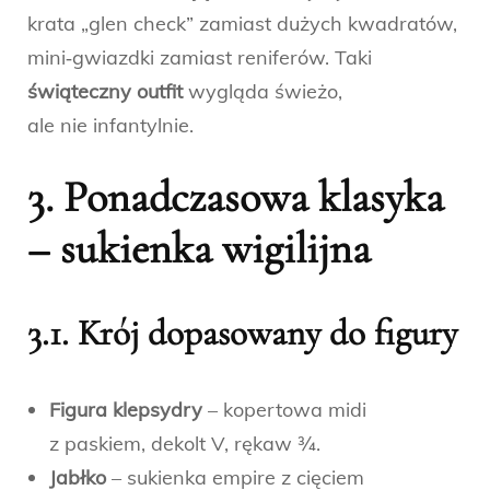
krata „glen check” zamiast dużych kwadratów,
mini‑gwiazdki zamiast reniferów. Taki
świąteczny outfit
wygląda świeżo,
ale nie infantylnie.
3. Ponadczasowa klasyka
–
sukienka wigilijna
3.1. Krój dopasowany do figury
Figura klepsydry
– kopertowa midi
z paskiem, dekolt V, rękaw ¾.
Jabłko
– sukienka empire z cięciem