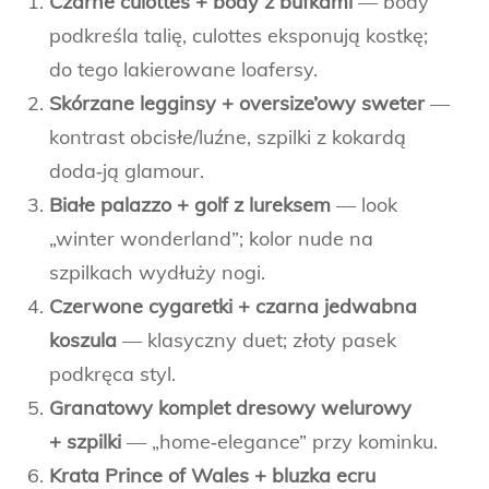
Czarne culottes + body z bufkami
— body
podkreśla talię, culottes eksponują kostkę;
do tego lakierowane loafersy.
Skórzane legginsy + oversize’owy sweter
—
kontrast obcisłe/luźne, szpilki z kokardą
doda‑ją glamour.
Białe palazzo + golf z lureksem
— look
„winter wonderland”; kolor nude na
szpilkach wydłuży nogi.
Czerwone cygaretki + czarna jedwabna
koszula
— klasyczny duet; złoty pasek
podkręca styl.
Granatowy komplet dresowy welurowy
+ szpilki
— „home‑elegance” przy kominku.
Krata Prince of Wales + bluzka ecru