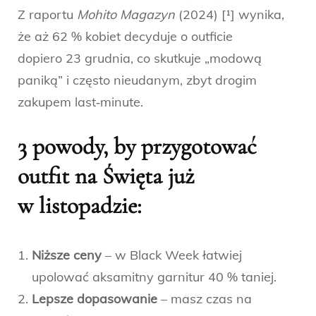
Z raportu
Mohito Magazyn
(2024) [¹] wynika,
że aż 62 % kobiet decyduje o outficie
dopiero 23 grudnia, co skutkuje „modową
paniką” i często nieudanym, zbyt drogim
zakupem last‑minute.
3 powody, by przygotować
outfit na Święta
już
w listopadzie:
Niższe ceny
– w Black Week łatwiej
upolować aksamitny garnitur 40 % taniej.
Lepsze dopasowanie
– masz czas na