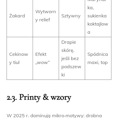
ka,
Wytworn
Żakard
Sztywny
sukienka
y relief
koktajlow
a
Drapie
skórę,
Cekinow
Efekt
Spódnica
jeśli bez
y tiul
„wow”
maxi, top
podszew
ki
2.3. Printy & wzory
W 2025 r. dominują mikro‑motywy: drobna