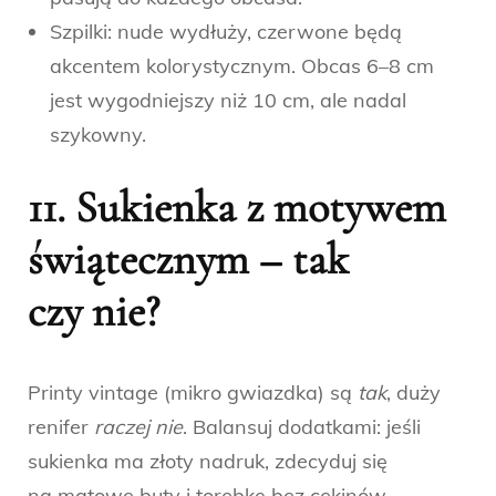
Szpilki: nude wydłuży, czerwone będą
akcentem kolorystycznym. Obcas 6–8 cm
jest wygodniejszy niż 10 cm, ale nadal
szykowny.
11.
Sukienka z motywem
świątecznym
– tak
czy nie?
Printy vintage (mikro gwiazdka) są
tak
, duży
renifer
raczej nie
. Balansuj dodatkami: jeśli
sukienka ma złoty nadruk, zdecyduj się
na matowe buty i torebkę bez cekinów.