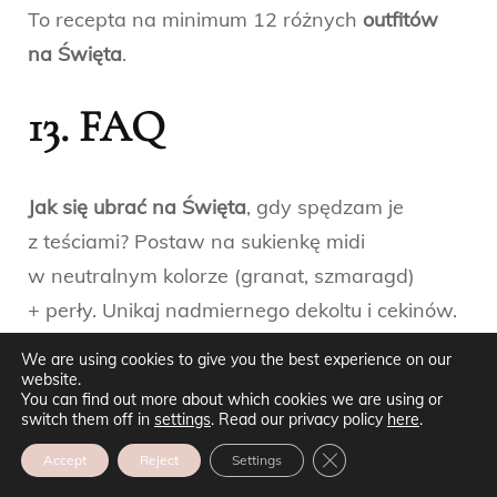
To recepta na minimum 12 różnych
outfitów
na Święta
.
13. FAQ
Jak się ubrać na Święta
, gdy spędzam je
z teściami? Postaw na sukienkę midi
w neutralnym kolorze (granat, szmaragd)
+ perły. Unikaj nadmiernego dekoltu i cekinów.
Co ubrać na firmową wigilię w restauracji?
We are using cookies to give you the best experience on our
Garnitur damski w aksamicie lub klasyczna
website.
You can find out more about which cookies we are using or
mała czarna + satynowe czółenka. Czy
switch them off in
settings
. Read our privacy policy
here
.
spodnie są stosowne na kolację wigilijną? Tak,
ZAMKNIJ PANEL POW
Accept
Reject
Settings
jeśli wybierzesz eleganckie palazzo lub