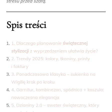
stresu przed szafą.
Spis treści
1. Dlaczego planowanie
świątecznej
stylizacji
z wyprzedzeniem ułatwia życie?
2. Trendy 2025: kolory, tkaniny, printy
i faktury
3. Ponadczasowa klasyka – sukienka na
Wigilię krok po kroku
4. Garnitur, kombinezon, spódnica + koszula:
nowoczesna elegancja
5. Dzianiny 2.0 – sweter świąteczny, który