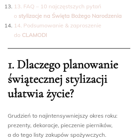
13. FAQ – 10 najczęstszych pytań
o
stylizacje na Święta Bożego Narodzenia
14. Podsumowanie & zaproszenie
do
CLAMODI
1. Dlaczego planowanie
świątecznej stylizacji
ułatwia życie?
Grudzień to najintensywniejszy okres roku:
prezenty, dekoracje, pieczenie pierników,
a do tego listy zakupów spożywczych.