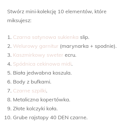
Stwórz mini‑kolekcję 10 elementów, które
miksujesz:
Czarna satynowa sukienka
slip.
Welurowy garnitur
(marynarka + spodnie).
Kaszmirkowy sweter
ecru.
Spódnica cekinowa midi
.
Biała jedwabna koszula.
Body z bufkami.
Czarne szpilki
.
Metaliczna kopertówka.
Złote kolczyki koła.
Grube rajstopy 40 DEN czarne.