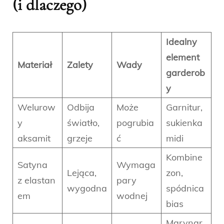
(i dlaczego)
Idealny
element
Materiał
Zalety
Wady
garderob
y
Welurow
Odbija
Może
Garnitur,
y
światło,
pogrubia
sukienka
aksamit
grzeje
ć
midi
Kombine
Satyna
Wymaga
Lejąca,
zon,
z elastan
pary
wygodna
spódnica
em
wodnej
bias
Marynar