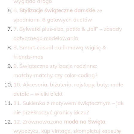
wygląda drogo
6.
Stylizacje świąteczne damskie
ze
spodniami: 6 gotowych duetów
7. Sylwetki plus‑size, petite & „tall” – zasady
optycznego modelowania
8. Smart‑casual na firmową wigilię &
friends‑mas
9. Świąteczne stylizacje rodzinne:
matchy‑matchy czy color‑coding?
10. Akcesoria, biżuteria, rajstopy, buty: małe
detale – wielki efekt
11. Sukienka z motywem świątecznym – jak
nie przekroczyć granicy kiczu?
12. Zrównoważona
moda na Święta
:
wypożycz, kup vintage, skompletuj kapsułę