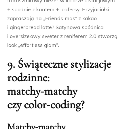
to kaszmirowy blezer w kolorze pistacjowym
+ spodnie z kantem + loafersy. Przyjaciółki
zapraszają na „Friends‑mas” z kakao
i gingerbread latte? Satynowa spódnica
i oversize’owy sweter z reniferem 2.0 stworzą
look „effortless glam”.
9. Świąteczne stylizacje
rodzinne:
matchy‑matchy
czy color‑coding?
Matchy‑matchy