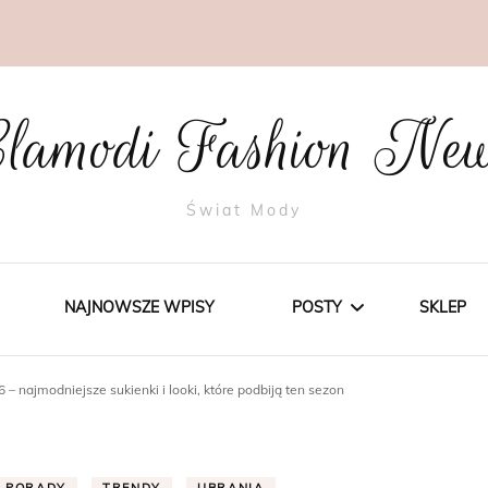
lamodi Fashion Ne
Świat Mody
NAJNOWSZE WPISY
POSTY
SKLEP
– najmodniejsze sukienki i looki, które podbiją ten sezon
STYLE
TRENDY