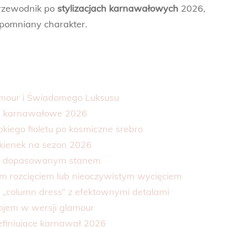
 przewodnik po
stylizacjach karnawałowych
2026,
zapomniany charakter.
amour i Świadomego Luksusu
oki karnawałowe 2026
kiego fioletu po kosmiczne srebro
ukienek na sezon 2026
i i dopasowanym stanem
m rozcięciem lub nieoczywistym wycięciem
a „column dress” z efektownymi detalami
ojem w wersji glamour
definiujące karnawał 2026