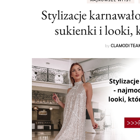
NAJNOWSZE WPISY
Stylizacje karnawał
sukienki i looki,
by
CLAMODI TEA