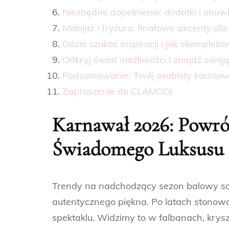
Niezbędne dopełnienie: dodatki i obuwi
Makijaż i fryzura: finałowe akcenty d
Gdzie szukać inspiracji i jak skompleto
Odkryj świat możliwości i znajdź swo
Podsumowanie: Twój osobisty karnaw
Zaproszenie do CLAMODI
Karnawał 2026: Powró
Świadomego Luksusu
Trendy na nadchodzący sezon balowy są 
autentycznego piękna. Po latach stonow
spektaklu. Widzimy to w falbanach, krysz