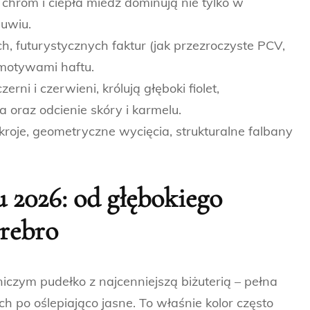
, chrom i ciepła miedź dominują nie tylko w
buwiu.
, futurystycznych faktur (jak przezroczyste PCV,
 motywami haftu.
rni i czerwieni, królują głęboki fiolet,
 oraz odcienie skóry i karmelu.
oje, geometryczne wycięcia, strukturalne falbany
 2026: od głębokiego
srebro
iczym pudełko z najcenniejszą biżuterią – pełna
h po oślepiająco jasne. To właśnie kolor często