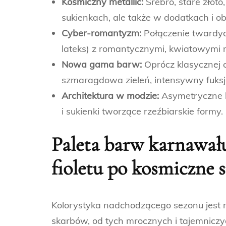
Kosmiczny metallic:
Srebro, stare złoto
sukienkach, ale także w dodatkach i o
Cyber-romantyzm:
Połączenie twardych
lateks) z romantycznymi, kwiatowymi
Nowa gama barw:
Oprócz klasycznej cze
szmaragdowa zieleń, intensywny fuksja
Architektura w modzie:
Asymetryczne kr
i sukienki tworzące rzeźbiarskie formy.
Paleta barw karnawału
fioletu po kosmiczne 
Kolorystyka nadchodzącego sezonu jest n
skarbów, od tych mrocznych i tajemniczyc