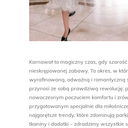
Karnawał to magiczny czas, gdy szarość c
nieskrępowanej zabawy. To okres, w któ
wyrafinowaną, odważną i romantyczną s
przynosi ze sobą prawdziwą rewolucję: p
nowoczesnym poczuciem komfortu i zrów
przygotowanym specjalnie dla miłośnicz
najgorętsze trendy, które zdominują par
tkaniny i dodatki – zdradzimy wszystkie 