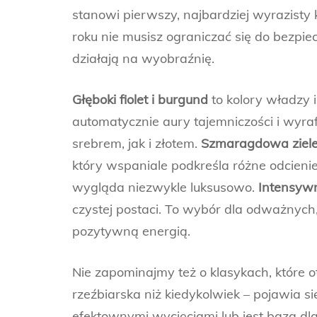
stanowi pierwszy, najbardziej wyrazisty
roku nie musisz ograniczać się do bezpie
działają na wyobraźnię.
Głęboki fiolet i burgund
to kolory władzy 
automatycznie aury tajemniczości i wyra
srebrem, jak i złotem.
Szmaragdowa ziel
który wspaniale podkreśla różne odcienie
wygląda niezwykle luksusowo.
Intensywn
czystej postaci. To wybór dla odważnyc
pozytywną energią.
Nie zapominajmy też o klasykach, które 
rzeźbiarska niż kiedykolwiek – pojawia 
efektownymi wycięciami lub jest bazą dla m