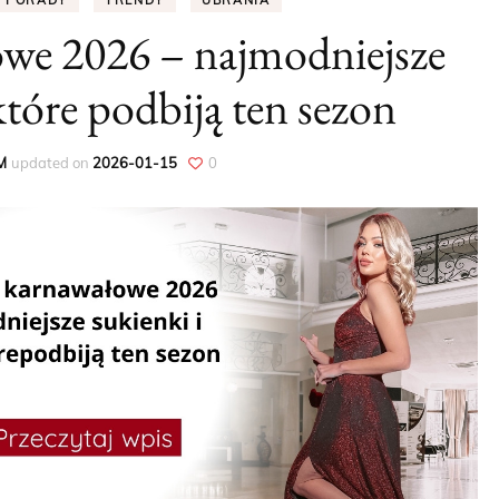
PORADY
TRENDY
UBRANIA
owe 2026 – najmodniejsze
PORADY
 które podbiją ten sezon
DODATKI
UBRANIA
M
updated on
2026-01-15
0
WIOSNA
LATO
JESIEŃ
ZIMA