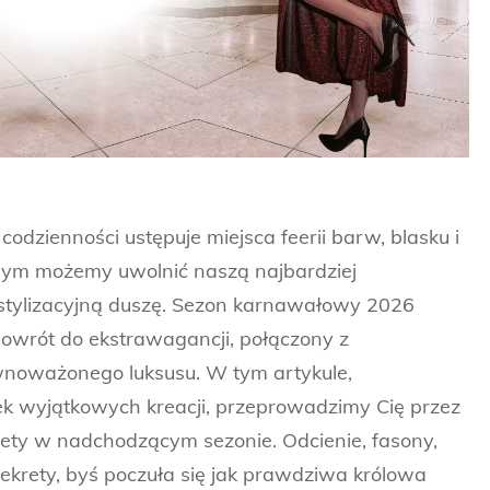
odzienności ustępuje miejsca feerii barw, blasku i
rym możemy uwolnić naszą najbardziej
tylizacyjną duszę. Sezon karnawałowy 2026
owrót do ekstrawagancji, połączony z
noważonego luksusu. W tym artykule,
ek wyjątkowych kreacji, przeprowadzimy Cię przez
kiety w nadchodzącym sezonie. Odcienie, fasony,
sekrety, byś poczuła się jak prawdziwa królowa