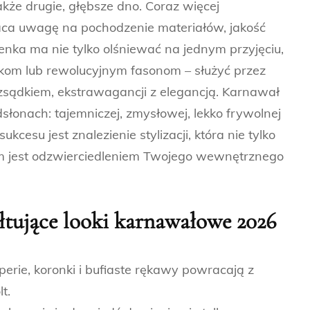
kże drugie, głębsze dno. Coraz więcej
aca uwagę na pochodzenie materiałów, jakość
enka ma nie tylko olśniewać na jednym przyjęciu,
tkom lub rewolucyjnym fasonom – służyć przez
ozsądkiem, ekstrawagancji z elegancją. Karnawał
słonach: tajemniczej, zmysłowej, lekko frywolnej
kcesu jest znalezienie stylizacji, która nie tylko
kim jest odzwierciedleniem Twojego wewnętrznego
łtujące looki karnawałowe 2026
perie, koronki i bufiaste rękawy powracają z
t.