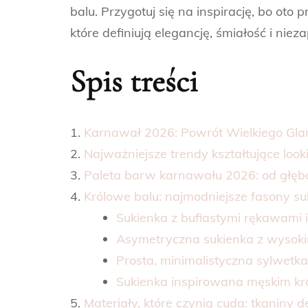
balu. Przygotuj się na inspirację, bo oto
które definiują elegancję, śmiałość i nie
Spis treści
Karnawał 2026: Powrót Wielkiego Gl
Najważniejsze trendy kształtujące lo
Paleta barw karnawału 2026: od głębo
Królowe balu: najmodniejsze fasony s
Sukienka z bufiastymi rękawam
Asymetryczna sukienka z wysoki
Prosta, minimalistyczna sylwetk
Sukienka inspirowana męskim kr
Materiały, które czynią cuda: tkaniny 