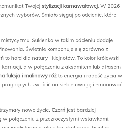
 komunikat Twojej
stylizacji karnawałowej
. W 2026
cznych wyborów. Śmiało sięgaj po odcienie, które
i mistycyzmu. Sukienka w takim odcieniu dodaje
finowania. Świetnie komponuje się zarówno z
eń
to hołd dla natury i klejnotów. To kolor królewski,
 karnacji, a w połączeniu z aksamitem lub atłasem
a fuksja i malinowy róż
to energia i radość życia w
h, pragnących zwrócić na siebie uwagę i emanować
otrzymały nowe życie.
Czerń
jest bardziej
się w połączeniu z przezroczystymi wstawkami,
inimalistycznej, ale ultra-skutecznej biżuterii.