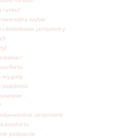
dały na lato?
a rynku?
uniwersalny wybór
a i dodatkowe centymetry
ych
tyl
andałów?
komfortu
do wygody
 stabilność
asowanie
?
 odpowiednie utrzymanie
la komfortu
nie podparcie