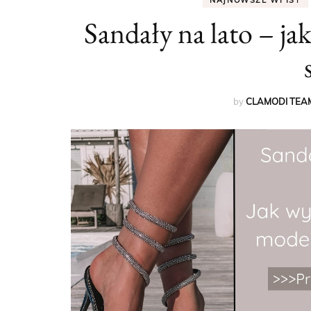
NAJNOWSZE WPISY
Sandały na lato – ja
by
CLAMODI TEA