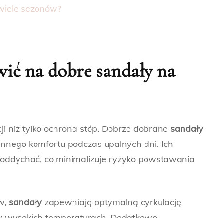
 wiele sezonów?
wić na dobre
sandały
na
cji niż tylko ochrona stóp. Dobrze dobrane
sandały
ennego komfortu podczas upalnych dni. Ich
oddychać, co minimalizuje ryzyko powstawania
w,
sandały
zapewniają optymalną cyrkulację
zy wysokich temperaturach. Dodatkowo,