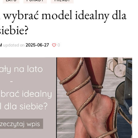
LATO
PORADY
TRENDY
k wybrać model idealny dla
PORADY
siebie?
DODATKI
UBRANIA
M
updated on
2025-06-27
0
WIOSNA
LATO
JESIEŃ
ZIMA