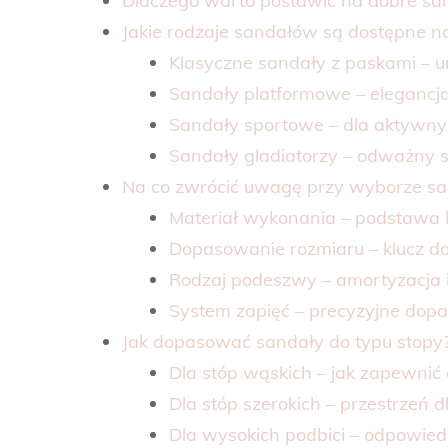
Dlaczego warto postawić na dobre san
Jakie rodzaje sandałów są dostępne n
Klasyczne sandały z paskami – 
Sandały platformowe – elegancj
Sandały sportowe – dla aktywn
Sandały gladiatorzy – odważny s
Na co zwrócić uwagę przy wyborze s
Materiał wykonania – podstawa 
Dopasowanie rozmiaru – klucz 
Rodzaj podeszwy – amortyzacja i
System zapięć – precyzyjne dop
Jak dopasować sandały do typu stopy
Dla stóp wąskich – jak zapewnić
Dla stóp szerokich – przestrzeń d
Dla wysokich podbici – odpowied