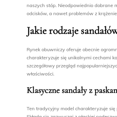
naszych stóp. Nieodpowiednio dobrane
odcisków, a nawet problemów z krążeni
Jakie rodzaje
sandałó
Rynek obuwniczy oferuje obecnie ogrom
charakteryzuje się unikalnymi cechami k
szczegółowy przegląd najpopularniejszyc
właściwości.
Klasyczne
sandały
z paskam
Ten tradycyjny model charakteryzuje się 
Składa się zazwyczaj z płaskiej podeszwy