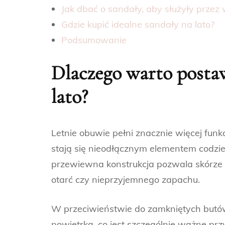
Jak dbać o sandały, aby służyły przez
Gdzie kupić idealne sandały na lato?
Podsumowanie
Dlaczego warto posta
lato?
Letnie obuwie pełni znacznie więcej funk
stają się nieodłącznym elementem codzi
przewiewna konstrukcja pozwala skórze 
otarć czy nieprzyjemnego zapachu.
W przeciwieństwie do zamkniętych butó
powietrka, co jest szczególnie ważne pr