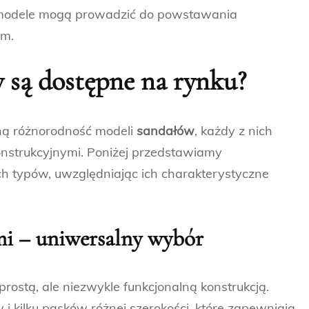
 modele mogą prowadzić do powstawania
em.
w
są dostępne na rynku?
ną różnorodność modeli
sandałów
, każdy z nich
onstrukcyjnymi. Poniżej przedstawiamy
h typów, uwzględniając ich charakterystyczne
i – uniwersalny wybór
prostą, ale niezwykle funkcjonalną konstrukcją.
 i kilku pasków różnej szerokości, które zapewniają