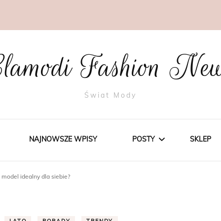
lamodi Fashion Ne
Świat Mody
NAJNOWSZE WPISY
POSTY
SKLEP
 model idealny dla siebie?
STYLE
TRENDY