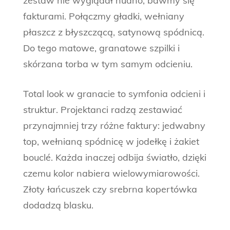
zestaw nie wyglądał nudno, bawmy się
fakturami. Połączmy gładki, wełniany
płaszcz z błyszczącą, satynową spódnicą.
Do tego matowe, granatowe szpilki i
skórzana torba w tym samym odcieniu.
Total look w granacie to symfonia odcieni i
struktur. Projektanci radzą zestawiać
przynajmniej trzy różne faktury: jedwabny
top, wełnianą spódnicę w jodełkę i żakiet
bouclé. Każda inaczej odbija światło, dzięki
czemu kolor nabiera wielowymiarowości.
Złoty łańcuszek czy srebrna kopertówka
dodadzą blasku.