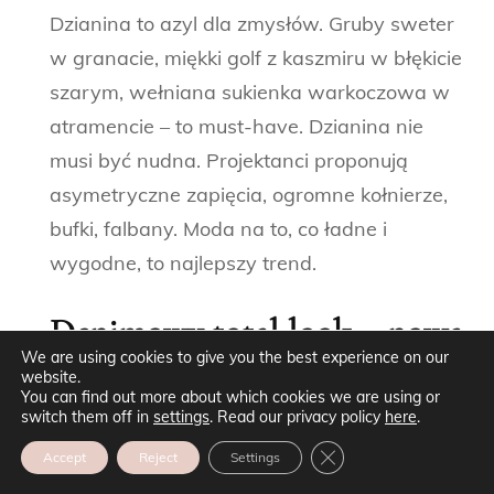
Dzianina to azyl dla zmysłów. Gruby sweter
w granacie, miękki golf z kaszmiru w błękicie
szarym, wełniana sukienka warkoczowa w
atramencie – to must-have. Dzianina nie
musi być nudna. Projektanci proponują
asymetryczne zapięcia, ogromne kołnierze,
bufki, falbany. Moda na to, co ładne i
wygodne, to najlepszy trend.
Denimowy total look – nowa
We are using cookies to give you the best experience on our
elegancja
website.
You can find out more about which cookies we are using or
switch them off in
settings
. Read our privacy policy
here
.
Jeszcze kilka lat temu noszenie jeansu na
ZAMKNIJ PANEL POW
Accept
Reject
Settings
jeansie było faux pas. Dziś to synonim luzu i