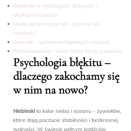
Niebieski w stylizacjach ślubnych i
okolicznościowych
Moda uliczna inspiruje – jak nosi się
niebieski?
Clamodi – spełnienie błękitnych marzeń
Podsumowanie – kolor, który łączy pokolenia
Psychologia błękitu –
dlaczego zakochamy się
w nim na nowo?
Niebieski
to kolor nieba i oceanu – żywiołów,
które dają poczucie stabilności i bezkresnej
wolności. W świecie pełnym bodźców