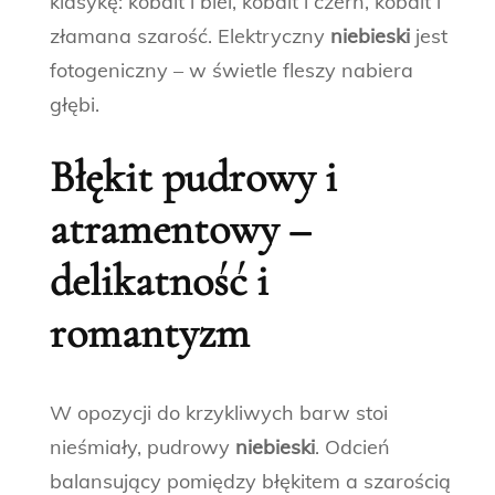
klasykę: kobalt i biel, kobalt i czerń, kobalt i
złamana szarość. Elektryczny
niebieski
jest
fotogeniczny – w świetle fleszy nabiera
głębi.
Błękit pudrowy i
atramentowy –
delikatność i
romantyzm
W opozycji do krzykliwych barw stoi
nieśmiały, pudrowy
niebieski
. Odcień
balansujący pomiędzy błękitem a szarością