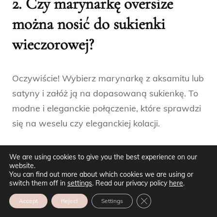
2. Czy marynarkę oversize
można nosić do sukienki
wieczorowej?
Oczywiście! Wybierz marynarkę z aksamitu lub
satyny i załóż ją na dopasowaną sukienkę. To
modne i eleganckie połączenie, które sprawdzi
się na weselu czy eleganckiej kolacji.
3. Jakie buty najlepiej pasują
We are using cookies to give you the best experience on our
website.
do marynarki oversize?
You can find out more about which cookies we are using or
switch them off in
settings
. Read our privacy policy
here
.
ZAMKNIJ PANEL POW
Accept
Reject
Settings
Najbardziej uniwersalne są szpilki i czółenka.