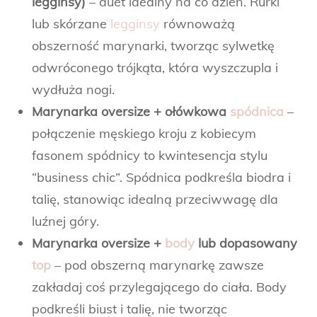
legginsy)
– duet idealny na co dzień. Rurki
lub skórzane
legginsy
równoważą
obszerność marynarki, tworząc sylwetkę
odwróconego trójkąta, która wyszczupla i
wydłuża nogi.
Marynarka oversize + ołówkowa
spódnica
–
połączenie męskiego kroju z kobiecym
fasonem spódnicy to kwintesencja stylu
“business chic”. Spódnica podkreśla biodra i
talię, stanowiąc idealną przeciwwagę dla
luźnej góry.
Marynarka oversize +
body
lub dopasowany
top
– pod obszerną marynarkę zawsze
zakładaj coś przylegającego do ciała. Body
podkreśli biust i talię, nie tworząc