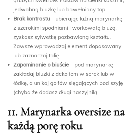
grubych swetrów. Postaw na cienki kaszmir,
jedwabną bluzkę lub bawełniany top.
Brak kontrastu
– ubierając luźną marynarkę
z szerokimi spodniami i workowatą bluzą,
zyskasz sylwetkę pozbawioną kształtu.
Zawsze wprowadzaj element dopasowany
lub zaznaczaj talię.
Zapominanie o biuście
– pod marynarkę
zakładaj bluzki z dekoltem w serek lub w
łódkę, a unikaj golfów sięgających pod szyję
(chyba że dodasz długi naszyjnik).
11. Marynarka oversize na
każdą porę roku