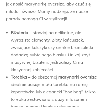
jak nosić marynarkę oversize, aby czuć się
młodo i świeżo. Mamy nadzieję, że nasze
porady pomogą Ci w stylizacji!
Biżuteria
– stawiaj na delikatne, ale
wyraziste elementy. Złoty łańcuszek,
zwisające kolczyki czy cienkie bransoletki
dodadzą subtelnego blasku. Unikaj zbyt
masywnej biżuterii, jeśli zależy Ci na
klasycznej kobiecości.
Torebka
– do obszernej
marynarki oversize
idealnie pasuje mała torebka na ramię,
kopertówka lub elegancki “box bag”. Mikro
torebka zestawiona z dużym fasonem
tworzy modny i kobiecy dysonans.