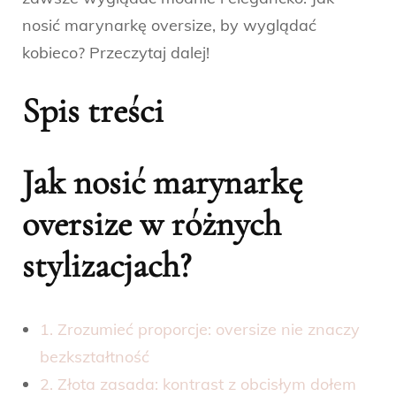
nosić marynarkę oversize, by wyglądać
kobieco? Przeczytaj dalej!
Spis treści
Jak nosić marynarkę
oversize w różnych
stylizacjach?
1. Zrozumieć proporcje: oversize nie znaczy
bezkształtność
2. Złota zasada: kontrast z obcisłym dołem