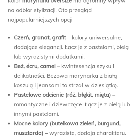
Kolor
marynarki oversize
ma ogromny wpływ
na odbiór stylizacji. Oto przegląd
najpopularniejszych opcji:
Czerń, granat, grafit
– kolory uniwersalne,
dodające elegancji. Łącz je z pastelami, bielą
lub wyrazistymi dodatkami.
Beż, écru, camel
– kwintesencja szyku i
delikatności. Beżowa marynarka z białą
koszulą i jeansami to strzał w dziesiątkę.
Pastelowe odcienie (róż, błękit, mięta)
–
romantyczne i dziewczęce. Łącz je z bielą lub
innymi pastelami.
Mocne kolory (butelkowa zieleń, burgund,
musztarda)
– wyraziste, dodają charakteru.