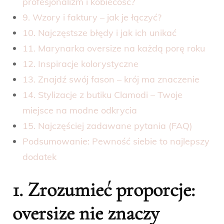
profesjonalizm i kobiecość?
9. Wzory i faktury – jak je łączyć?
10. Najczęstsze błędy i jak ich unikać
11. Marynarka oversize na każdą porę roku
12. Inspiracje kolorystyczne
13. Znajdź swój fason – krój ma znaczenie
14. Stylizacje z butiku Clamodi – Twoje
miejsce na modne odkrycia
15. Najczęściej zadawane pytania (FAQ)
Podsumowanie: Pewność siebie to najlepszy
dodatek
1. Zrozumieć proporcje:
oversize nie znaczy